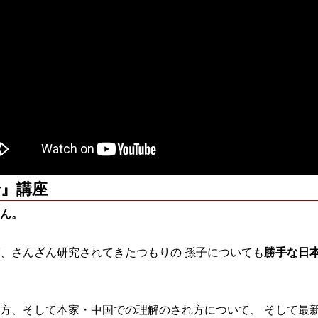
論』講座
ん。
、さんざん研究されてきたつもりの 孫子についても
勝手な日
方、そして本家・中国での理解のされ方について、 そして最